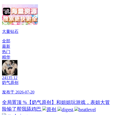
大量钻石
全部
最新
热门
精华
24135
12
奶气原创
发布于 2026-07-20
全局置顶
%【奶气原创】和姐姐玩游戏，表姐大冒
险输了帮我舔鸡巴