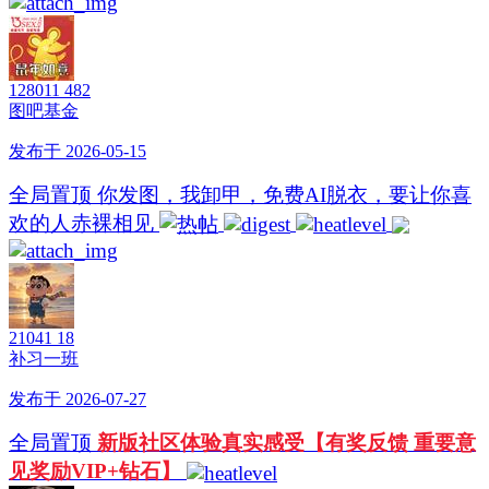
128011
482
图吧基金
发布于 2026-05-15
全局置顶
你发图，我卸甲，免费AI脱衣，要让你喜
欢的人赤裸相见
21041
18
补习一班
发布于 2026-07-27
全局置顶
新版社区体验真实感受【有奖反馈 重要意
见奖励VIP+钻石】