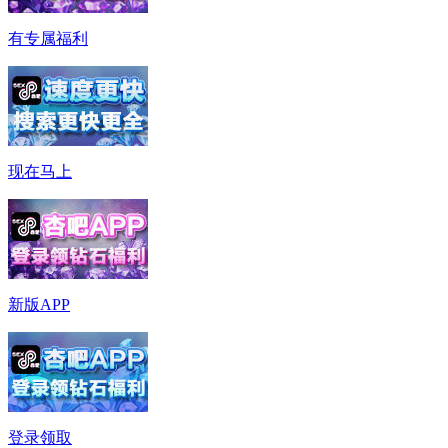
有专属福利
现在马上
新版APP
登录领取