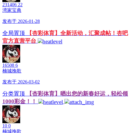
231406
22
湾家宝典
发布于 2026-01-28
全局置顶
【杏彩体育】全新活动，汇聚成帖！杏吧
官方直营平台
16508
6
楠城挽歌
发布于 2026-03-02
分类置顶
【杏彩体育】晒出您的新春好运，轻松领
1000彩金！！
10
0
楠城挽歌