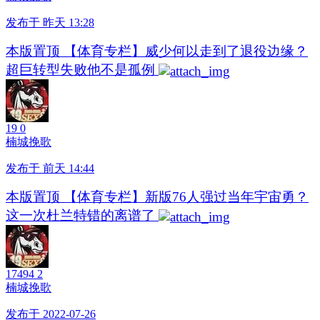
发布于 昨天 13:28
本版置顶
【体育专栏】威少何以走到了退役边缘？
超巨转型失败他不是孤例
19
0
楠城挽歌
发布于 前天 14:44
本版置顶
【体育专栏】新版76人强过当年宇宙勇？
这一次杜兰特错的离谱了
17494
2
楠城挽歌
发布于 2022-07-26