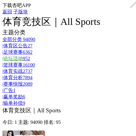
下载杏吧APP
返回
子版块
体育竞技区｜All Sports
主题分类
全部分类
94090
|体育区公告
27
|足球赛事
6362
|论坛活动
952
|篮球赛事
16100
|体育实战
2737
|体育分析
7894
|赛事快报
2089
|广告
1
|赢单奖励
6
|输单补偿
9
体育竞技区｜All Sports
今日: 1
主题: 94090
排名: 95